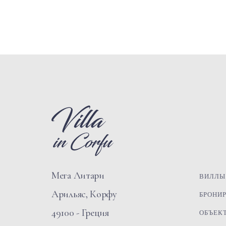
Мега Литари
ВИЛЛЫ
Арильяс, Корфу
БРОНИ
49100 - Греция
ОБЪЕК