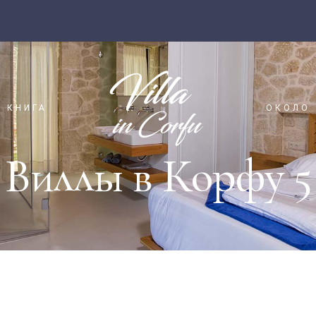
КНИГА
ОКОЛО
Виллы в Корфу 5